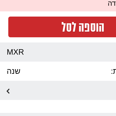
דה
MXR
:
שנה