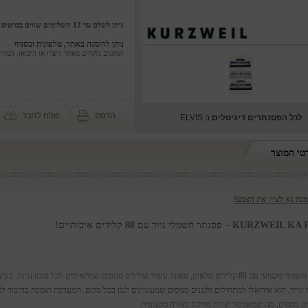
ניתן לשלם עד 12 תשלומים שווים בכרטיס אשראי ללא ריבית וללא הצמדה
ניתן להזמנה באתר, טלפונית ובסניף
הנתונים נלקחים מאתר היצרן או היבואן. המח
לכל ה
פסנתרים דיגיטלים
ב ELVIS
טי המוצר
נה נא לציין את הצבע!
KUR – פסנתר חשמלי נייד עם 88 קלידים איכותיים!
פסנתר חשמלי מקצועי עם 88 קלידים מלאים, סאונד עשיר וצלילים מגוונים שמתאימים לכל סגנון נגינה. בעי
 ונייד, הוא אידיאלי למתחילים ולנגנים מנוסים שמעוניינים לנגן בכל מקום. המערכת תומכת בחיבור 
ם נוספים, מה שמאפשר יצירת מוזיקה בצורה מקצועית.