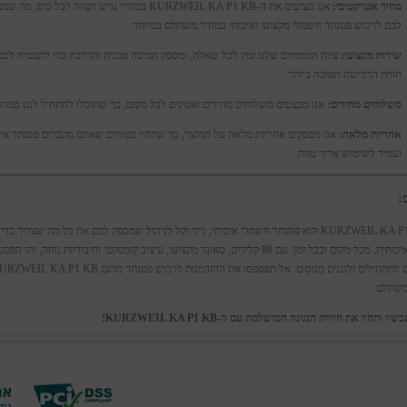
מחיר אטרקטיבי:
אנו מציעים את ה-KURZWEIL KA P1 KB במחיר נגיש ושווה לכל כיס, 
לכם לרכוש פסנתר חשמלי מקצועי ואיכותי במחיר משתלם במיוחד.
שירות מקצועי:
צוות המומחים שלנו זמין לכל שאלה, ומספק תמיכה טכנית והדרכה כדי להבטיח לכם
חווית הרכישה הטובה ביותר.
משלוחים מהירים:
אנו מבצעים משלוחים מהירים ואמינים לכל מקום, כך שתוכלו להתחיל לנגן במהר
אחריות מלאה:
אנו מספקים אחריות מלאה על המוצר, כך שתהיו בטוחים שאתם מקבלים פסנתר איכ
ועמיד לשימוש ארוך טווח.
:
ה-KURZWEIL KA P1 KB הוא פסנתר חשמלי איכותי, נייד וקל לניהול שמספק לכם את כל מה שצריך כד
מנגינה איכותית, מכל מקום ובכל זמן. עם 88 קלידים, סאונד מקצועי, עיצוב קומפקטי וחיבוריות נוחה, זהו הפ
המושלם למתחילים ולנגנים מנוסים. אל תפספסו את ההזדמנות לרכוש פסנתר מדגם L KA P1 KB
משתלם.
יו ותחוו את חוויית הנגינה המושלמת עם ה-KURZWEIL KA P1 KB!