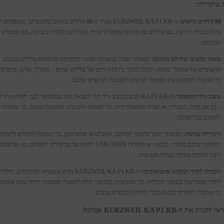
 עיקריות:
88 קלידים מלאים:
ה-KURZWEIL KA P1 KB מצויד ב-88 קלידים מלאים ומקצועיים, שמספ
נגינה טבעית ורגישה. עם קלידים עם תחושת משקל דינמית, תוכל לנגן בקלות וביציבות, מה שמסייע 
הטכניקה.
סאונד מקצועי וצלילים מגוונים:
הפסנתר מצויד במערכת סאונד מתקדמת שמספקת צלילים טבעיים
ומקצועיים של פסנתר. בנוסף, תוכלו לבחור בין מגוון רחב של צלילים שונים – פסנתר, אורגן, סינטיסייז
כך שתוכלו להתאים את הסאונד לצרכים ולסגנונות האישיים שלכם.
עיצוב נייד וקומפקטי:
ה-KA P1 KB מגיע בעיצוב נייד וקל לנשיאה, מה שמאפשר לכם לקחת אותו 
– בין אם בבית, בסטודיו, או אפילו בהופעות חיות. קל לאחסון ולשימוש במקומות קטנים, כך שתוכלו
ולהופיע בכל סביבה.
חיבוריות גמישה:
הפסנתר תומך בחיבור למחשב, טאבלט או סמארטפון, כך שתוכלו להקליט ולשתף 
המוזיקה שלכם בקלות. בנוסף, יש חיבורות MIDI ו-USB למגוון של מכשירים חיצוניים, מה
ליצור ולהפיק מוזיקה בצורה מקצועית.
תוכניות לימוד ושימוש אינטואיטיבי:
ה-KURZWEIL KA P1 KB מציע פונקציות למתחילים, כול
לימוד שמסייעות בשיפור היכולות. כל הפונקציות במכשיר קלות לתפעול ומספקות חווית נגינה אינטואי
כך שתוכלו להתרכז בנגינה מבלי להיתקל בקשיים טכניים.
ות את ה-KURZWEIL KA P1 KB אצלנו?