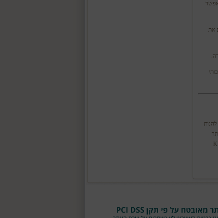
מה שמאפשר
 את
ה.
ותי
י להנות
סנתר
KURZWEI