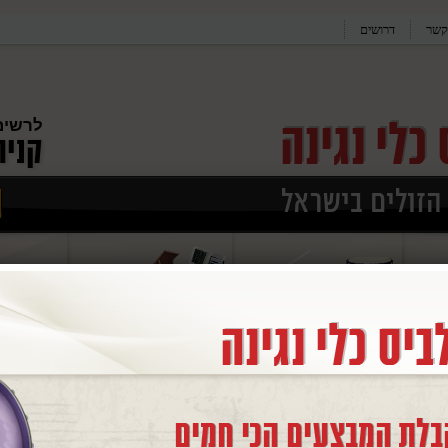
קשר
דרושים
לרשימ
ר/כחול KURZWEIL KA P1 KB