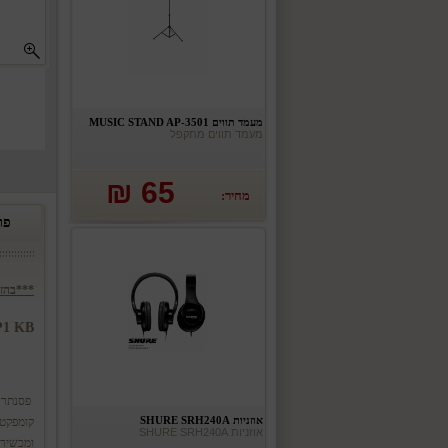
מעמד תווים MUSIC STAND AP-3501
מעמד תווים מתקפל
65 ₪
מחיר:
פר
***בהזמ
ZWEIL KA P1 KB
אוזניות SHURE SRH240A
קומפקטי
אוזניות SHURE SRH240A
ומכשירי