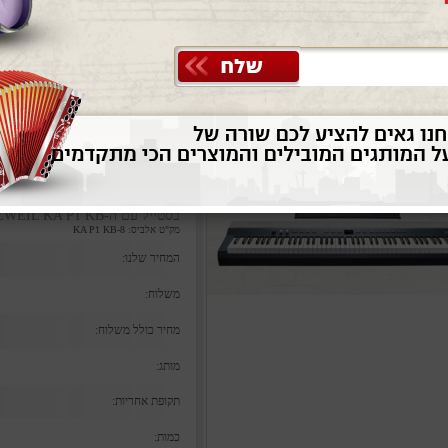
 לבן/שחור/כחול KURZWEIL KA P1 KB
וצלילים מגוונים שמתאימים לכל סגנ
למתחילים ולנגנים מנוסים שמעוני
למחשב ומכשירים נוספים, מה שמא
עיקריים: 88 קלידים מלא
צלילים של פסנתר, אורגן, סינטיסי
מקום. חיבוריות למכשירים חיצונ
המושלם לכל נגן, במחיר משתלם וא
בסטייל עם ה-KURZWEIL KA P1 KB!
מק"ט אלביס: 8-KA P1 KB
המחיר שלנו:
משלוח:
מחיר כולל משלוח:
מותג:
תקופת אחריות:
כמות: