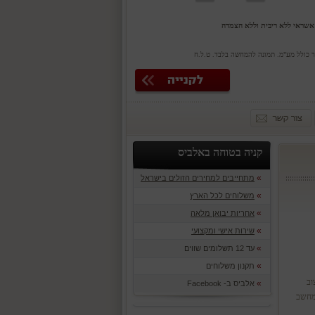
יר כולל מע"מ. תמונה להמחשה בלבד. ט.ל.ח
קניה בטוחה באלביס
»
מתחייבים למחירים הזולים בישראל
»
משלוחים לכל הארץ
»
אחריות יבואן מלאה
»
שירות אישי ומקצועי
»
עד 12 תשלומים שווים
»
תקנון משלוחים
צוב
»
אלביס ב- Facebook
למחשב