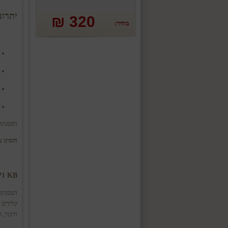
יתרונ
320 ₪
מחיר:
הפסנתר 
הזמינו עכשי
URZWEIL KA P1 KB
הפסנתר
חיבור, ה