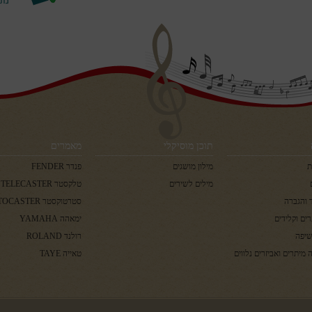
תוכן מוסיקלי
מאמרים
ת
מילון מושגים
פנדר FENDER
מילים לשירים
טלקסטר TELECASTER
 והגברה
סטרטוקסטר STRATOCASTER
ים וקלידים
ימאהה YAMAHA
שיפה
רולנד ROLAND
 מיתרים ואביזרים נלווים
טאייה TAYE