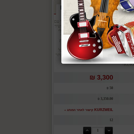
***בהזמנה נא לציין את הצבע! KURZWEIL KA P1 KB – פסנתר חשמלי נייד עם
88 קלידים איכותיים! פסנתר חשמלי מקצועי עם 88 קלידים מלאים, סאונד עשיר
ון נגינה. בעיצוב קומפקטי ונייד, הוא אידיאלי
ינים לנגן בכל מקום. המערכת תומכת בחיבור
פשר יצירת מוזיקה בצורה מקצועית. יתרונות
ים – תחושת נגינה מקצועית. סאונד איכותי ומגוון –
יזר ועוד. עיצוב נייד – קל לנשיאה ושימוש בכל
יים – חיבור למחשב, טאבלט וסמארטפון. הפסנתר
יכות גבוהה! הזמינו עכשיו ותתחילו לנגן
3,300 ₪
50 ₪
3,350.00 ₪
KURZWEIL
קישור לאתר המותג »
12