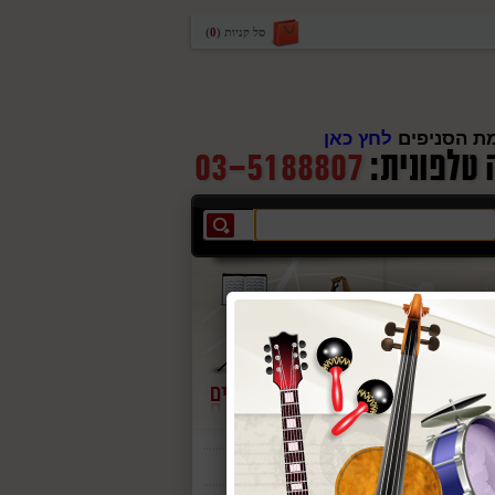
סל קניות
(
0
)
ת הסניפים
לחץ כאן