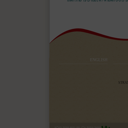
ENGLISH
עוצב ונבנה ע"י:
וויז גרופ מדיה בע"מ