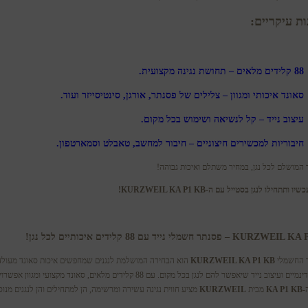
ות עיקריים:
88 קלידים מלאים
– תחושת נגינה מקצועית.
סאונד איכותי ומגוון
– צלילים של פסנתר, אורגן, סינטיסייזר ועוד.
עיצוב נייד
– קל לנשיאה ושימוש בכל מקום.
חיבוריות למכשירים חיצוניים
– חיבור למחשב, טאבלט וסמארטפון.
המושלם לכל נגן, במחיר משתלם ואיכות גבוהה!
ו ותתחילו לנגן בסטייל עם ה-KURZWEIL KA P1 KB!
K – פסנתר חשמלי נייד עם 88 קלידים איכותיים לכל נגן!
 החשמלי
KURZWEIL KA P1 KB
הוא הבחירה המושלמת לנגנים שמחפשים איכות סאונד מעולה
קלידים דינמיים ועיצוב נייד שיאפשר להם לנגן בכל מקום. עם 88 קלידים מלאים, סאונד מקצועי ומגוון אפש
-
KA P1 KB
מבית
KURZWEIL
מציע חווית נגינה עשירה ומרשימה, הן למתחילים והן לנגנים מנוס