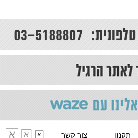
מידות :
אורך: 834 מ"מ
רוחב :265 מ"מ
עומק: 87 מ"מ
תקנון
צור קשר