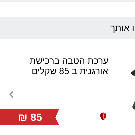
אורגנית קומפקטית למתחילים 5 אוקטבות 61 קלידים מוארים,
ו אותך
נורה נדלקת עם הלחיצה!
ן מנגינות מוכרות אשר מאירות את הקלידים
בתזמון,
ערכת הטבה ברכישת
אורגנית ב 85 שקלים
מבחר גדול של 255 צלילים 255 מקצבים.
מגיע עם מיקרופון,
עובד עם שנאי או על סוללות
85 ₪
כולל מיקרופון!
. (ללא USB-MIDI).