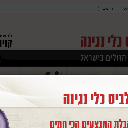
קשר
דרושים
לרשימ
גיטרה אקוסטית מוגברת ג’מבו CORT CJ1F NS