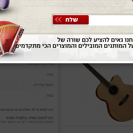
סטית מוגברת ג’מבו CORT CJ1F NS
מק"ט אלביס: 081-CJ1FNS
המחיר שלנו:
משלוח:
מחיר כולל משלוח:
מותג:
תקופת אחריות:
כמות:
ניתן לשלם עד 12 תשלומים שווים בכרטיס אשראי ללא ריבית וללא הצמדה
ניתן להזמנה באתר, טלפונית ובסניף
הנתונים נלקחים מאתר היצרן או היבואן. המח