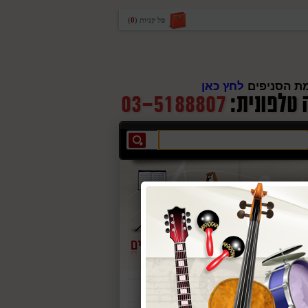
סל קניות
(
0
)
ת הסניפים
לחץ כאן