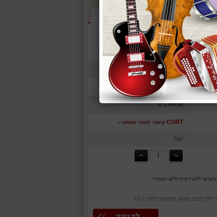
1,369 ₪
חינם
1,369.00 ₪
CORT
קישור לאתר המותג »
שנה
יר כולל מע"מ. תמונה להמחשה בלבד. ט.ל.ח