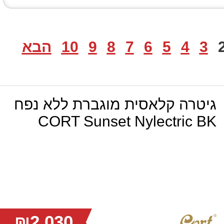
3
4
5
6
7
8
9
10
הבא
גיטרה קלאסית מוגברת ללא נפח
CORT Sunset Nylectric BK
₪2,030