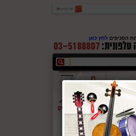
סל קניות
(
0
)
ת הסניפים
לחץ כאן