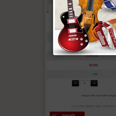
695 ₪
חינם
695.00 ₪
ELVIS
שנה
יר כולל מע"מ. תמונה להמחשה בלבד. ט.ל.ח