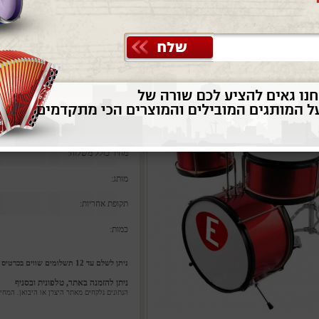
פים מלאה DSP1047
מערכת תופים 3 חלקים כולל מצילה, מקלות, פדאל בס וכסא
מק"ט אלביס: DSP1047
המחיר שלנו:
משלוח:
מחיר כולל משלוח:
מותג:
תקופת אחריות:
כמות:
ניתן לשלם עד 12 תשלומים שווים בכרטיס אשראי ללא ריבית וללא הצמדה
ניתן להזמנה באתר, טלפונית ובסניף
הנתונים נלקחים מאתר היצרן או היבואן. המח