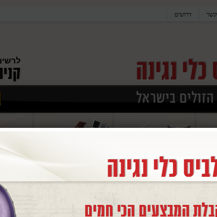
קשר
דרושים
לרשימ
סטים
/
מערכת תופים מלאה DSP1047